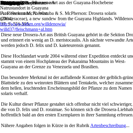
Drosera solaris - Pflanzen am
Drosera solaris
- eine neue Art aus der Guayana-Hochebene
>>
>>
Neuigkeiten
Gattungen & Arten
STARTSEITE
STARTSEITE
Neuigkeiten
Kultur
Angebote
Links
Diverses
Literatur
Artikel
Naturstandorte
Impressum
Änderungen
Einleitung
Neuigkeiten
Natrustandort in Guayana
Foto: Stewart McPherson
A. Fleischmann, A. Wistuba & S. McPherson: Drosera solaris
(2004)
(Droseraceae), a new sundew from the Guayana Highlands. Willdeno
http://www.bgbm.org/willdenowia/
37, S. 551-555.
willd37/fleischmann+al.htm
Diese neue Drosera-Art aus British Guayana gehört in die Sektion Dro
und erinnert ein wenig an D. meristocaulis. Als nächste verwandte Art
werden jedoch D. felix und D. kaieteurensis genannt.
Diese Hochlandart wurde 2004 während einer Expedition entdeckt un
stammt von einem Hochplateau der Pakaraima Mountains in West-
Guayana an der Grenze zu Venezuela und Brasilien.
Das besondere Merkmal ist der auffallende Kontrast der gelblich-grün
Blattstiele zu den weinroten Blättern und Tentakeln, welcher zusamme
dem hellen, leuchtenden Erscheinungsbild der Pflanze zu dem Namen
solaris verhalf.
Die Kultur dieser Pflanze gestaltet sich offenbar nicht viel schwieriger,
die von D. felix und D. roraimae. So können sich die Drosera-Liebhab
hoffentlich bald an den ersten Exemplaren in ihrer Sammlung erfreuen
Nähere Angaben folgen in Kürze in der Rubrik
Artenbeschreibung
...