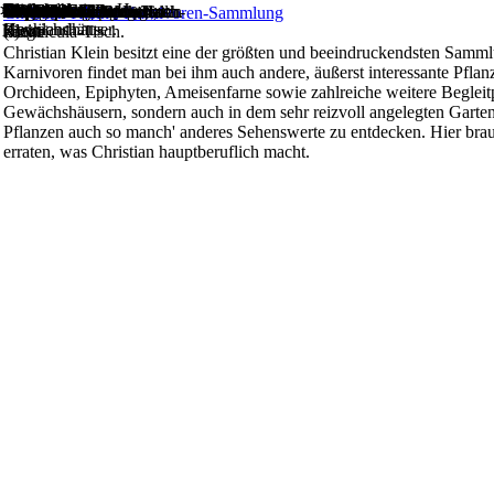
Tieflandhaus
Blick in das
Das temperierte Haus.
Ansicht der
>>
>>
>>
>>
STARTSEITE
DIVERSES
Christian
Gattungen & Arten
STARTSEITE
DIVERSES
Christian
Kultur
Angebote
Links
Diverses
Literatur
Artikel
Naturstandorte
Impressum
Noch mehr Pings...
P. medusina/heterophylla
Diverse Pinguicula
Pinguicula ionantha
Weitere Ansicht des
Der berühmte Ping-Tisch.
Heliamphora pulchella
Heliamphora
Nepenthes glabrata Hoch-
Nepenthes sibuyanensis
Diverse Drosera
Nepenthes veitchii
Moorbeet
Moorbeet
Steingarten
Pinguicula im Steingarten
Christian Klein's Karnivoren-Sammlung
Hochlandhaus
Gewächshäuser.
Klein
Klein
Pinguicula-Tisch.
kanne
(!)
Christian Klein besitzt eine der größten und beeindruckendsten Sam
Karnivoren findet man bei ihm auch andere, äußerst interessante Pfla
Orchideen, Epiphyten, Ameisenfarne sowie zahlreiche weitere Begleitp
Gewächshäusern, sondern auch in dem sehr reizvoll angelegten Garten 
Pflanzen auch so manch' anderes Sehenswerte zu entdecken. Hier brau
erraten, was Christian hauptberuflich macht.