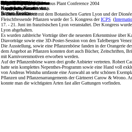
VAusstellung mit
Ausstellung mit
Schaubepflanzung'
Ausstellungsgalerie
>>
>>
>>
>>
STARTSEITE
DIVERSES
Lyon 2004
Gattungen & Arten
STARTSEITE
DIVERSES
Lyon 2004
Kultur
Angebote
Links
Diverses
Literatur
Artikel
Naturstandorte
Impressum
Nepenthes albomarginata
Beet mit Zwergdrosera im
Tropenhaus
Tropenhaus
Kakteen und Sukkulenten
Teil der Parkanlage
Viktorianisches
Botanischer Garten
Karnivoren-Gewächshaus
Verkaufsstand von Gert
Verkaufsstand von Robert
Nepenthes truncata Kanne
Ausstellung mit
Nepenthes truncata
Nepenthes rajah
Sarracenia im Karnivoren-
5th International Carnivorous Plant Conference 2004
Nepenthes- Kannen von
Nepenthes- Kannen von
Karnivoren-Gewächshaus
Gewächshaus im
Hoogenstrijd
Cantley (Borneo Exotics)
von Borneo Exotics
Nepenthes- Kannen von
Gewächshaus
Borneo Exotics
Borneo Exotics
Botanischen Garten
Borneo Exotics
In Zusammenarbeit mit dem Botanischen Garten Lyon und der Dionée, 
Fleischfressende Pflanzen wurde der 5. Kongress der
ICPS
(
Internati
17. - 21. Juni im französischen Lyon veranstaltet. Der Kongress wur
Lyon abgehalten.
Es wurden zahlreiche Vorträge über die neuesten Erkenntnisse über Ka
Diavorträge sowie eine 3D-Poster-Session von den Tafelbergen Venezu
Die Ausstellung, sowie eine Pflanzenbörse fanden in der Orangerie d
dem Angebot an Pflanzen konnten dort auch Bücher, Zeitschriften, B
mit Karnivorenmotiven erworben werden.
Auf der Pflanzenbörse waren drei große Anbieter vertreten.
Robert Ca
hatte sein komplettes Nepenthes-Programm sowie eine Hand voll exklu
von
Andreas Wistuba
umfasste eine Auswahl an sehr schönen Exempla
Pflanzen und Pflanzenarrangements der Gärtnerei
Carow & Wrono
. 
konnte man die wichtigsten Arten fast aller Gattungen vorfinden.