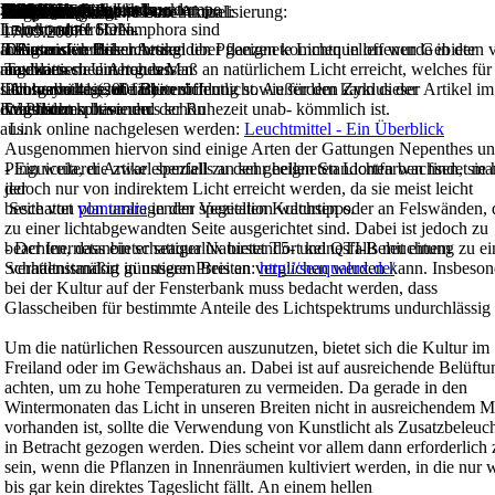
Heliamphora pulchella
Kultur von Pinguicula unter
HQI-Lampe
NAHDL-
Natriumdampfhochdrucklampe
Licht
Weiterführende Links:
>>
>>
>>
>>
STARTSEITE
KULTUR
Licht
Gattungen & Arten
STARTSEITE
KULTUR
Licht
Kultur
Angebote
Links
Diverses
Literatur
Artikel
Naturstandorte
Impressum
Einige ausgewählte Leuchtmittel:
© Markus Welge | Letzte Aktualisierung:
Allgemeines
Licht
Temperatur
Wasser
Luftfeuchtigkeit
Substrate
Kulturmethoden
Insbesondere Heliamphora sind
Leucht- stoffröhren.
Leuchtmittel SON-
17.09.2007
auf intensive Beleuchtung
Insbesondere die
T Agro
Die meisten fleischfressenden Pflanzen kommen in offenen Gebieten v
- Ein ausführlicher Artikel über geeignete Lichtquellen wurde in der
angewiesen. Unter guten
mexikanischen Arten lassen
an denen sie ein hohes Maß an natürlichem Licht erreicht, welches für
Taublatt-
Lichtverhältnissen färben sich
sich hervorragend unter
Photosynthese, die Blütenbildung sowie für den Zyklus der
Ausgabe 41 (2001/3) veröffentlicht. Außerdem kann dieser Artikel im
die Pflanzen besonders schön
Kunstlicht kultivieren.
Wachstumsphase und der Ruhezeit unab- kömmlich ist.
folgenden
aus.
Link online nachgelesen werden:
Leuchtmittel - Ein Überblick
Ausgenommen hiervon sind einige Arten der Gattungen Nepenthes u
Pinguicula, die zwar ebenfalls an sehr hellen Standorten wachsen, sie 
- Ein weiterer Artikel speziell zu den geeigneten Lichtfarben findet ma
jedoch nur von indirektem Licht erreicht werden, da sie meist leicht
der
beschattet von umliegender Vegetation wachsen oder an Felswänden, 
Seite von
plantarara
in den speziellen Kulturtipps.
zu einer lichtabgewandten Seite ausgerichtet sind. Dabei ist jedoch zu
beachten, dass ein schattiger Naturstandort keinesfalls mit einem
- Der Inernetanbieter seaqualux bietet T5- und QTI-Beleuchtung zu e
Schattenstandort in unseren Breiten verglichen werden kann. Insbeson
verhältnismäßig günstigen Preis an:
http://seaqualux.de/
bei der Kultur auf der Fensterbank muss bedacht werden, dass
Glasscheiben für bestimmte Anteile des Lichtspektrums undurchlässig 
Um die natürlichen Ressourcen auszunutzen, bietet sich die Kultur im
Freiland oder im Gewächshaus an. Dabei ist auf ausreichende Belüftu
achten, um zu hohe Temperaturen zu vermeiden. Da gerade in den
Wintermonaten das Licht in unseren Breiten nicht in ausreichendem 
vorhanden ist, sollte die Verwendung von Kunstlicht als Zusatzbeleuc
in Betracht gezogen werden. Dies scheint vor allem dann erforderlich 
sein, wenn die Pflanzen in Innenräumen kultiviert werden, in die nur 
bis gar kein direktes Tageslicht fällt. An einem hellen