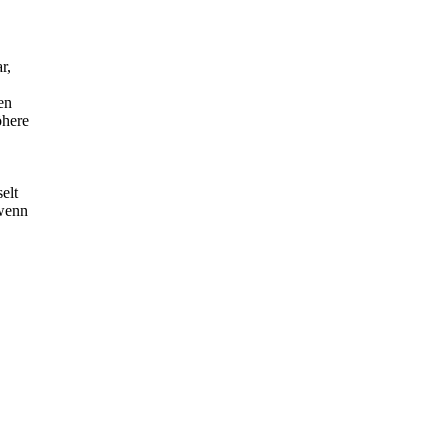
r,
en
öhere
elt
 wenn