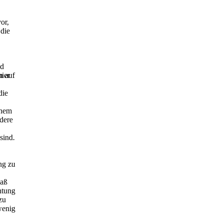
or,
 die
nd
hier
n auf
die
inem
dere
sind.
ng zu
Maß
htung
zu
wenig