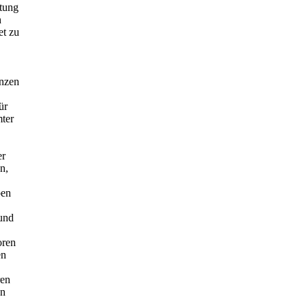
tung
h
et zu
anzen
ür
ter
er
n,
ben
 und
oren
en
ren
en