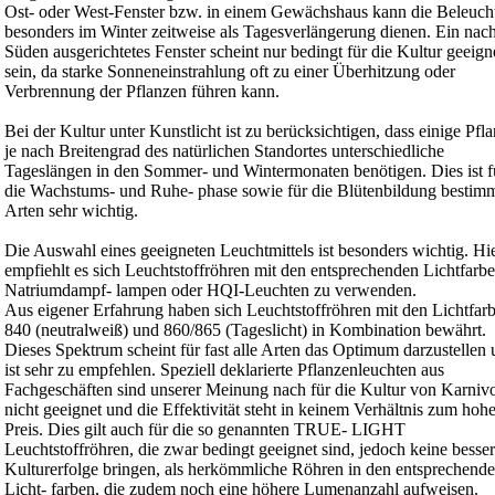
Ost- oder West-Fenster bzw. in einem Gewächshaus kann die Beleuch
besonders im Winter zeitweise als Tagesverlängerung dienen. Ein nac
Süden ausgerichtetes Fenster scheint nur bedingt für die Kultur geeign
sein, da starke Sonneneinstrahlung oft zu einer Überhitzung oder
Verbrennung der Pflanzen führen kann.
Bei der Kultur unter Kunstlicht ist zu berücksichtigen, dass einige Pfl
je nach Breitengrad des natürlichen Standortes unterschiedliche
Tageslängen in den Sommer- und Wintermonaten benötigen. Dies ist f
die Wachstums- und Ruhe- phase sowie für die Blütenbildung bestimm
Arten sehr wichtig.
Die Auswahl eines geeigneten Leuchtmittels ist besonders wichtig. Hi
empfiehlt es sich Leuchtstoffröhren mit den entsprechenden Lichtfarbe
Natriumdampf- lampen oder HQI-Leuchten zu verwenden.
Aus eigener Erfahrung haben sich Leuchtstoffröhren mit den Lichtfar
840 (neutralweiß) und 860/865 (Tageslicht) in Kombination bewährt.
Dieses Spektrum scheint für fast alle Arten das Optimum darzustellen
ist sehr zu empfehlen. Speziell deklarierte Pflanzenleuchten aus
Fachgeschäften sind unserer Meinung nach für die Kultur von Karniv
nicht geeignet und die Effektivität steht in keinem Verhältnis zum hoh
Preis. Dies gilt auch für die so genannten TRUE- LIGHT
Leuchtstoffröhren, die zwar bedingt geeignet sind, jedoch keine besse
Kulturerfolge bringen, als herkömmliche Röhren in den entsprechend
Licht- farben, die zudem noch eine höhere Lumenanzahl aufweisen.