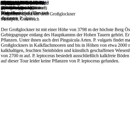
Mehlprimel (Primula
P. alpina zwischen
Blüte von P. alpina mit
Nahansicht der Blüte
Frühlings-Enzian
Seitenansicht der Blüte
Nahansicht der Blüte.
Blühende Pflanzengruppe
Gailbergsattel, am Fuße
Pflanzengruppe von P.
An künstlich
Die schrägen Felswände
Kasereck, Südalpen, 1913
Pinguicula vulgaris mit
Knabenkraut
Großblütiger Enzian
1
|
2
weiter
>>
>>
>>
>>
>>
>>
>>
STARTSEITE
NATURSTANDORTE
ALPEN
Großglockner
Gattungen & Arten
STARTSEITE
NATURSTANDORTE
ALPEN
Großglockner
Kultur
Angebote
Links
Diverses
Literatur
Artikel
Naturstandorte
Großglockner
Ötztal
Impressum
Harz
Landsberg
Slowakei
Alpen
Frankreich
01.05.2007
farinosa)
Gräsern.
gelb gezeichneter
einer
(Gentiana verna) und
einer P. vulgaris.
von P. vulgaris.
der Südalpen, 1000 m.
alpina zwischen Gräsern.
geschaffenen
sind nur sehr karg
m.
Blütenknospe.
(Dactylorhiza incarnata?)
(Gentiana clusii)
Unterlippe.
P. alpina.
Alpen-Leinblatt (Thesium
Wegschneisen fanden sich
bewachsen.
Pinguicula alpina auf dem Großglockner
alpinum)
die ersten P. alpina.
Südalpen, Österreich
Der Großglockner ist mit einer Höhe von 3798 m der höchste Berg Öste
Gebirgsgruppe entlang des Hauptkamms der Hohen Tauern gehört. Er b
Pflanzen. Unter ihnen auch drei Pinguicula Arten. P. vulgaris findet m
Großglockners in Kalkflachmooren und bis in Höhen von etwa 2000 m
kalkhaltigen, feuchten Steinböden und künstlich geschaffenen Wiesenhä
von 2700 m auf. P. leptoceras besiedelt ausschließlich kalkfreie Böde
auf dieser Tour leider keine Pflanzen von P. leptoceras gefunden.