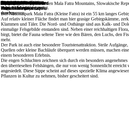
Aufstieg in das Gebierge.
Einer der vielen Bäche,
Kleine Bäche müssen
Das Gebirge ist von
>>
>>
>>
>>
>>
>>
STARTSEITE
NATURSTANDORTE
SLOWAKEI
Mala Fatra
Gattungen & Arten
STARTSEITE
NATURSTANDORTE
SLOWAKEI
Mala Fatra
Kultur
Angebote
Links
Diverses
Literatur
Artikel
Naturstandorte
Mala Fatra
Raksianske
Impressum
Bemooste Felswand mit
Nahansicht einer Pflanze.
P. alpina an einer
Pflanzen auf dem schieren
Kamil und Matthias beim
Wasserfall
Der Aufstieg war zum
Schlucht und Aussicht auf
Harz
Landsberg
Slowakei
Alpen
Frankreich
16.07.2007
-
P. alpina in den Mala Fatra Mountains, Slowakische Rep
die das Gebirge
beim Aufstieg überquert
engen Schluchten geprägt.
Mts.
ras.
Pinguicula alpina.
Felswand.
Fels.
Beobachten von P. alpina
Teil sehr abenteuerlich.
einen fernen Gipfel.
durchqueren.
werden.
Der Nationalpark Mala Fatra (Kleine Fatra) ist ein 55 km langes Geb
Auf relativ kleiner Fläche findet man hier grasige Gebirgskämme, zerk
Klammen und Täler. Die Nord- und Osthänge sind aus Kalk- und Dolo
einmalige Felsgebilde enstanden sind. Neben einer reichhaltigen Flora
birgt, bietet die Fauna seltene Tiere wie den Bären, den Luchs, den Fis
mehr.
Der Park ist auch eine besondere Touristenattraktion. Steile Aufgänge
Quellen oder kleine Bachläufe überquert werden müssen, machen ein
einem besonderen Erlebnis.
Die engen Schluchten zeichnen sich durch ein besonders angenehmes 
den überrieselten Felshängen, die nur von wenig Sonnenlicht erreicht w
angesiedelt. Diese Sippe scheint auf dieses spezielle Klima angewiesen
Pflanzen in Kultur zu nehmen, bisher gescheitert sind.